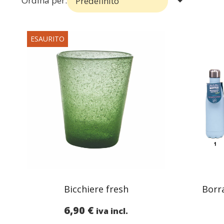
Ordina per:
ESAURITO
Bicchiere fresh
Borr
6,90
€
iva incl.