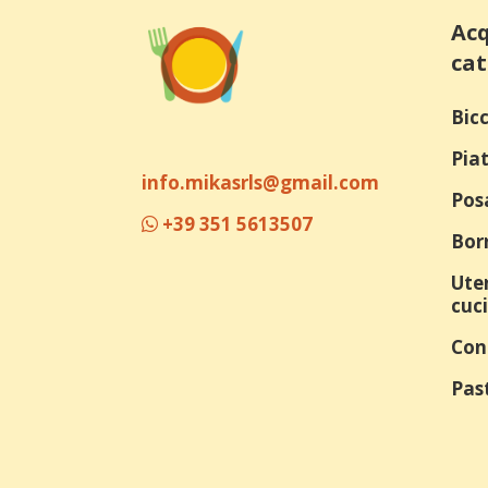
Acq
cat
Bicc
Piat
info.mikasrls@gmail.com
Pos
+39 351 5613507
Bor
Uten
cuc
Con
Past