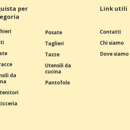
uista per
Link utili
egoria
hieri
Contatti
Posate
ti
Chi siamo
Taglieri
ate
Dove siamo
Tazze
racce
Utensili da
cucina
sili da
ina
Pantofole
tenitori
icceria