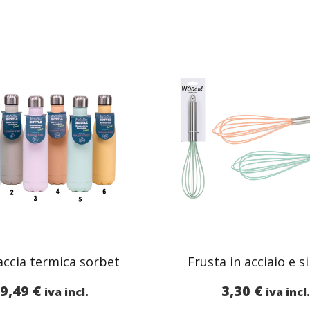
accia termica sorbet
Frusta in acciaio e s
9,49
€
3,30
€
iva incl.
iva incl.