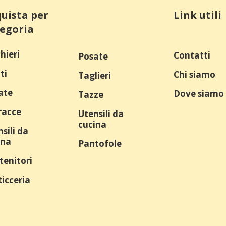
uista per
Link utili
egoria
hieri
Contatti
Posate
ti
Chi siamo
Taglieri
ate
Dove siamo
Tazze
racce
Utensili da
cucina
sili da
ina
Pantofole
tenitori
icceria