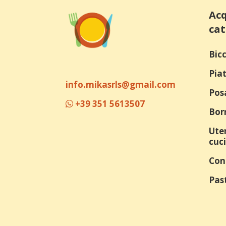
Acq
cat
Bicc
Piat
info.mikasrls@gmail.com
Pos
+39 351 5613507
Bor
Uten
cuc
Con
Past