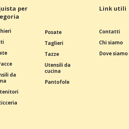
uista per
Link utili
egoria
hieri
Contatti
Posate
ti
Chi siamo
Taglieri
ate
Dove siamo
Tazze
racce
Utensili da
cucina
sili da
ina
Pantofole
tenitori
icceria