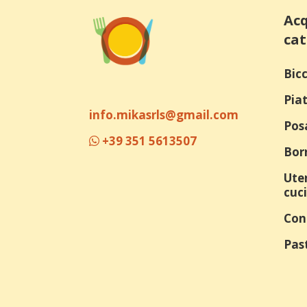
Acq
cat
Bicc
Piat
info.mikasrls@gmail.com
Pos
+39 351 5613507
Bor
Uten
cuc
Con
Past