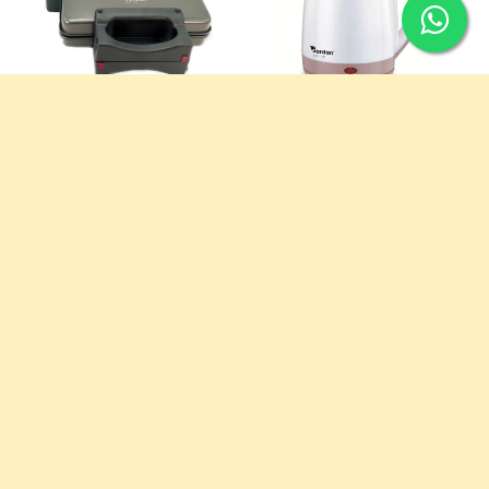
Bistecchiera
Bollitore elettrico
Elettrica
15,90
€
iva incl.
48,90
€
iva incl.