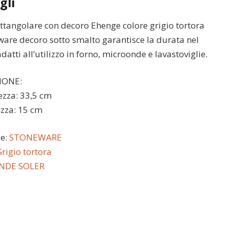
gli
ettangolare con decoro Ehenge colore grigio tortora
ware decoro sotto smalto garantisce la durata nel
datti all’utilizzo in forno, microonde e lavastoviglie.
IONE:
zza: 33,5 cm
zza: 15 cm
le:
STONEWARE
rigio tortora
INDE SOLER