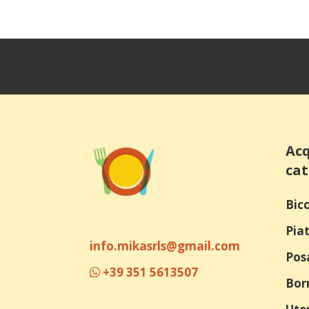
Acq
cat
Bicc
Piat
info.mikasrls@gmail.com
Pos
+39 351 5613507
Bor