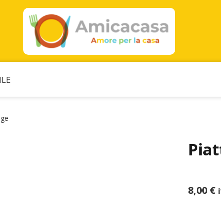
ILE
nge
Piat
8,00
€