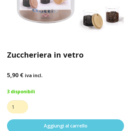
Zuccheriera in vetro
5,90
€
iva incl.
3 disponibili
Zuccheriera
in
vetro
Aggiungi al carrello
quantità