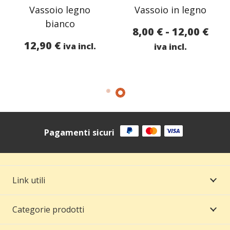
Vassoio legno
Vassoio in legno
bianco
Fasc
8,00
€
-
12,00
€
12,90
€
di
iva incl.
iva incl.
prez
da
8,00
a
12,0
Pagamenti sicuri
Link utili
Categorie prodotti