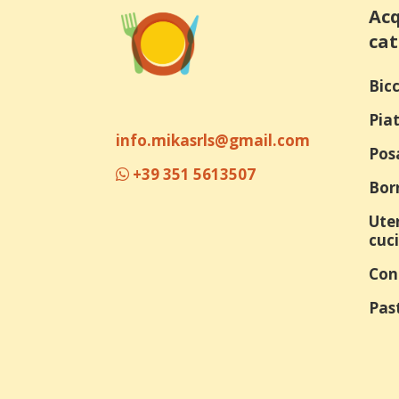
Acq
cat
Bicc
Piat
info.mikasrls@gmail.com
Pos
+39 351 5613507
Bor
Uten
cuc
Con
Past