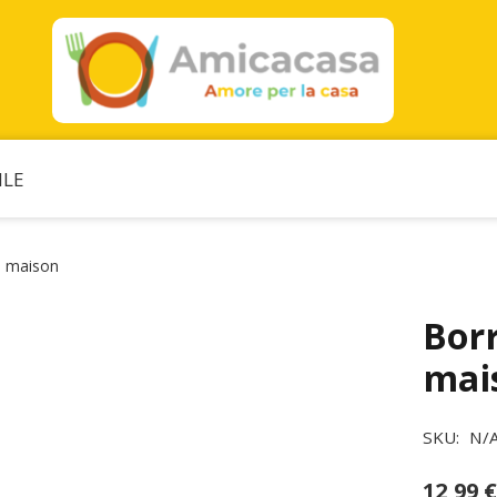
ILE
le maison
Borr
mai
SKU:
N/
12,99
€