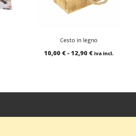
Cesto in legno
Fascia
10,00
€
-
12,90
€
.
iva incl.
di
prezzo:
da
10,00 €
a
12,90 €