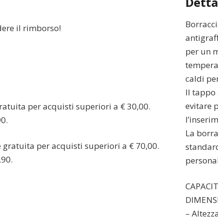
Detta
Borracci
dere il rimborso!
antigraf
per un m
temperat
caldi per
Il tappo 
evitare 
atuita per acquisti superiori a € 30,00.
l’inseri
90.
La borra
gratuita per acquisti superiori a € 70,00.
standard
,90.
personal
CAPACIT
DIMENS
– Altezz