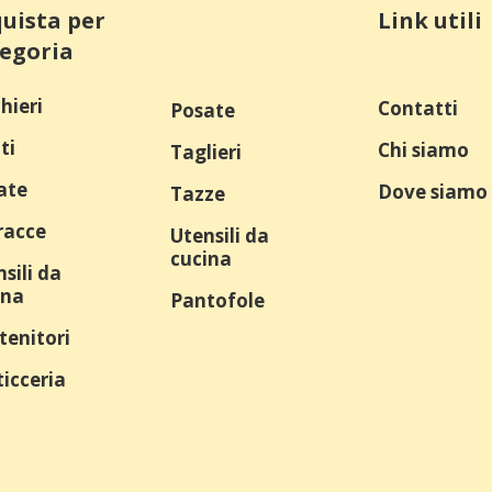
uista per
Link utili
egoria
hieri
Contatti
Posate
ti
Chi siamo
Taglieri
ate
Dove siamo
Tazze
racce
Utensili da
cucina
sili da
ina
Pantofole
tenitori
icceria