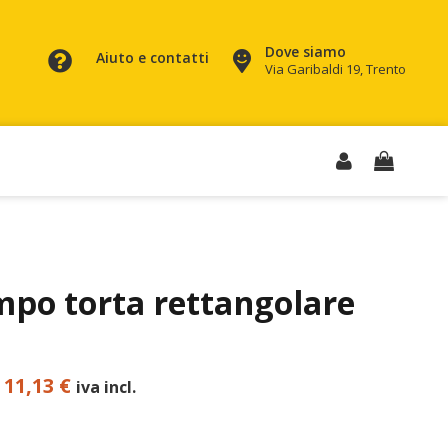
Dove siamo
Aiuto e contatti
Via Garibaldi 19, Trento
mpo torta rettangolare
Il
Il
11,13
€
iva incl.
prezzo
prezzo
originale
attuale