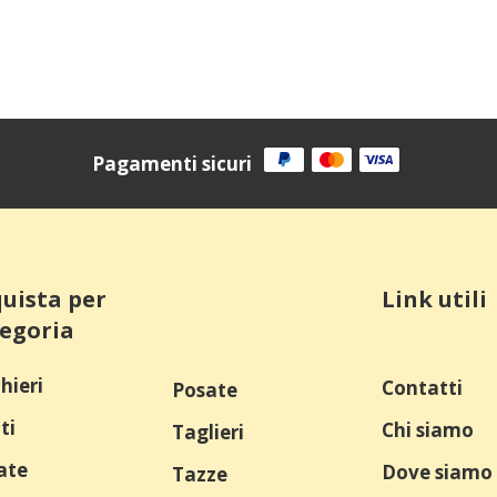
prezz
origin
era:
71,90 
Pagamenti sicuri
uista per
Link utili
egoria
hieri
Contatti
Posate
ti
Chi siamo
Taglieri
ate
Dove siamo
Tazze