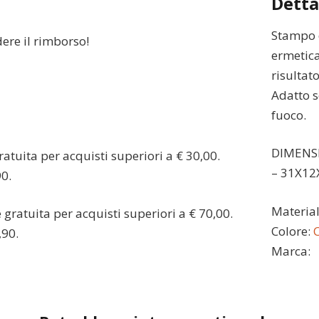
Detta
Stampo d
dere il rimborso!
ermetica
risultato
Adatto s
fuoco.
DIMENS
atuita per acquisti superiori a € 30,00.
– 31X12
90.
Material
gratuita per acquisti superiori a € 70,00.
Colore:
C
,90.
Marca: