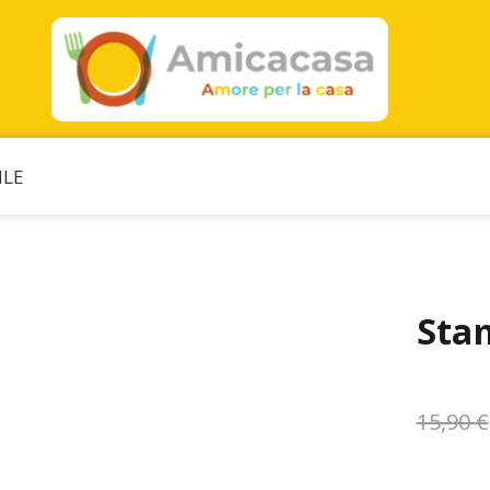
ILE
Sta
15,90
€