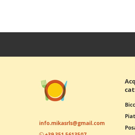
di
prezzo:
da
18,36 €
a
31,96 €
Acq
cat
Bicc
Piat
info.mikasrls@gmail.com
Pos
+39 351 5613507