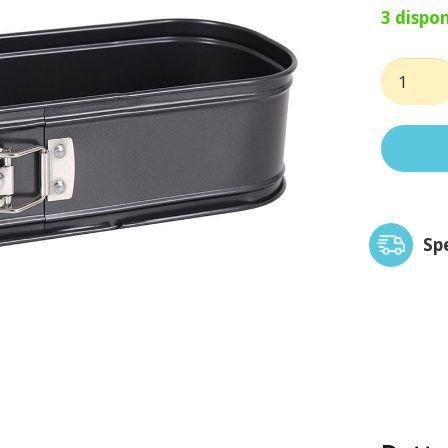
3 dispon
Stampo
torta
rettango
quantit
Sp