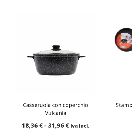
Casseruola con coperchio
Stamp
Vulcania
Fascia
18,36
€
-
31,96
€
iva incl.