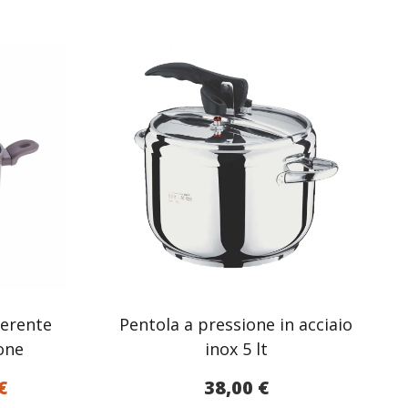
derente
Pentola a pressione in acciaio
one
inox 5 lt
Il
€
38,00
€