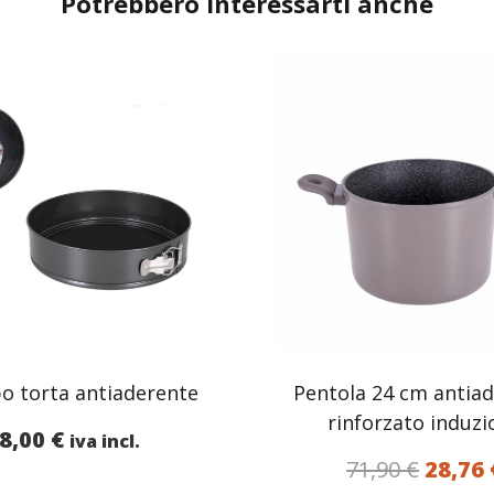
Potrebbero interessarti anche
o torta antiaderente
Pentola 24 cm antia
rinforzato induzi
8,00
€
iva incl.
Il
71,90
€
28,76