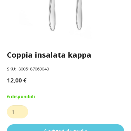
Coppia insalata kappa
SKU:
8005187069040
12,00
€
6 disponibili
Coppia
insalata
kappa
Aggiungi al carrello