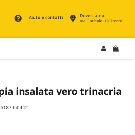
Dove siamo
Aiuto e contatti
Via Garibaldi 19, Trento
ia insalata vero trinacria
05187450442