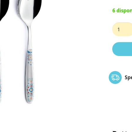
6 dispon
Coppia
insalata
vero
trinacria
quantit
Sp