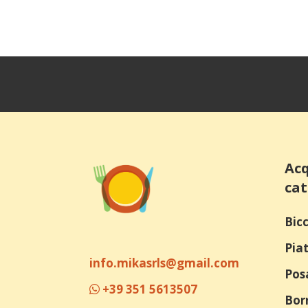
Acq
cat
Bicc
Piat
info.mikasrls@gmail.com
Pos
+39 351 5613507
Bor