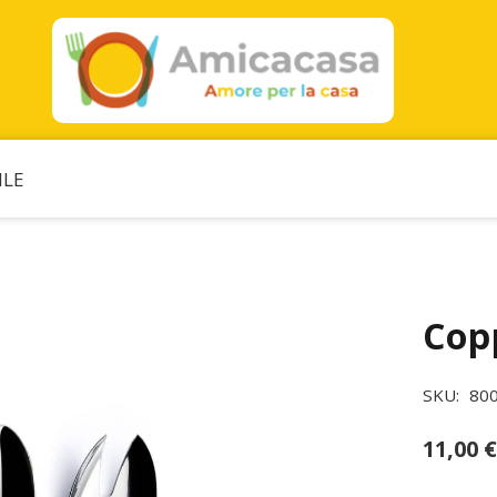
ILE
Copp
SKU:
80
11,00
€