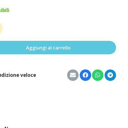
ibili
Aggiungi al carrello
à
edizione veloce