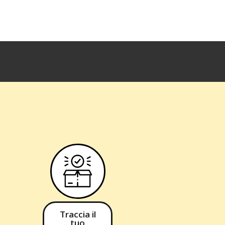
Traccia il
tuo