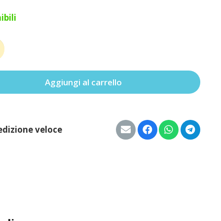
ibili
ino
Aggiungi al carrello
à
edizione veloce