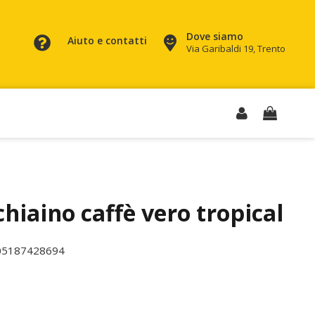
Dove siamo
Aiuto e contatti
Via Garibaldi 19, Trento
hiaino caffè vero tropical
05187428694