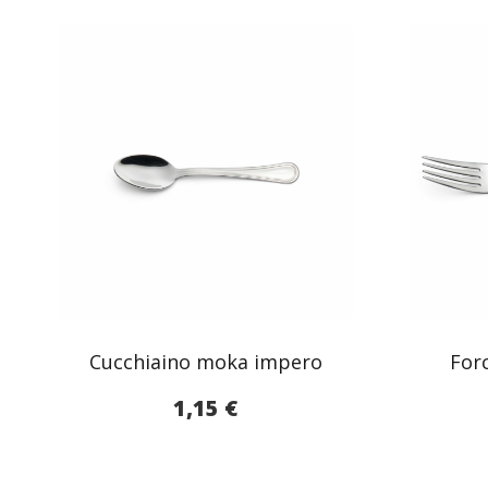
Cucchiaino moka impero
For
1,15
€