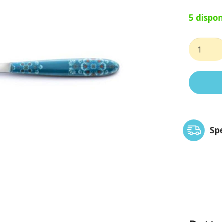
5 dispon
Cucchia
caffè
vero
tropical
quantit
Sp