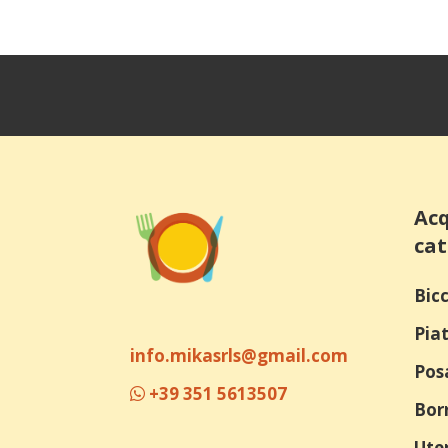
Acq
cat
Bicc
Piat
info.mikasrls@gmail.com
Pos
+39 351 5613507
Bor
Uten