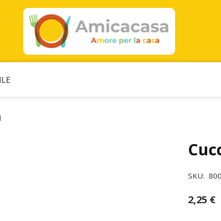
ILE
l
Cucc
SKU:
80
2,25
€