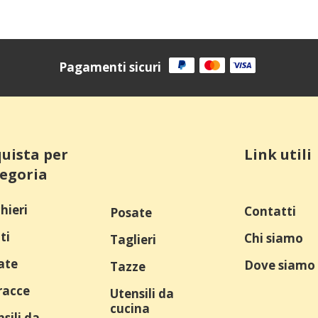
Pagamenti sicuri
uista per
Link utili
egoria
hieri
Contatti
Posate
ti
Chi siamo
Taglieri
ate
Dove siamo
Tazze
racce
Utensili da
cucina
sili da