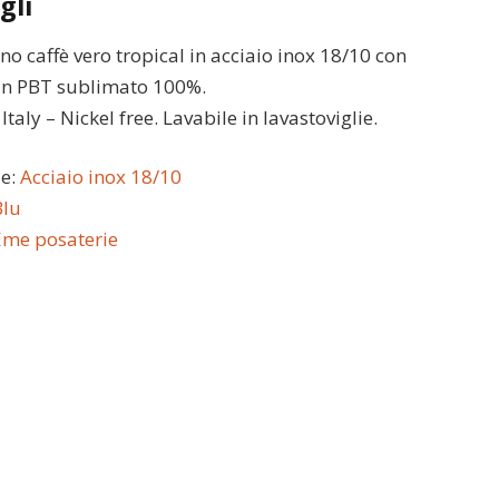
gli
no caffè vero tropical in acciaio inox 18/10 con
in PBT sublimato 100%.
taly – Nickel free. Lavabile in lavastoviglie.
le:
Acciaio inox 18/10
Blu
Eme posaterie