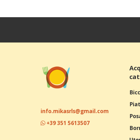
Acq
cat
Bicc
Piat
info.mikasrls@gmail.com
Pos
+39 351 5613507
Bor
Uten