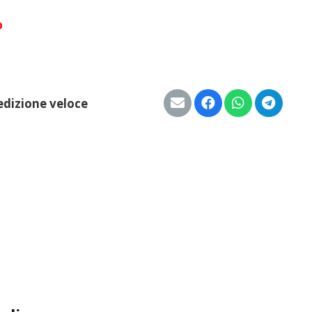
o
edizione veloce