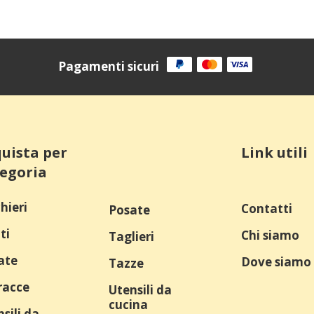
Pagamenti sicuri
uista per
Link utili
egoria
hieri
Contatti
Posate
ti
Chi siamo
Taglieri
ate
Dove siamo
Tazze
racce
Utensili da
cucina
sili da