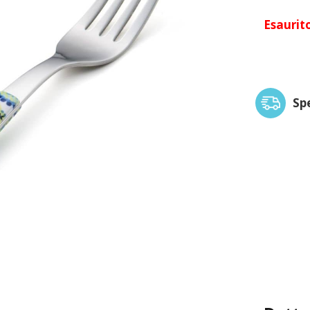
Esaurit
Sp