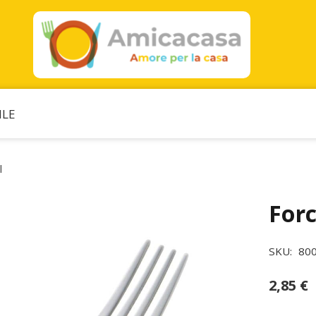
ILE
l
Forc
SKU:
80
2,85
€