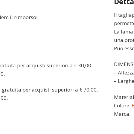
Detta
Il tagli
dere il rimborso!
permett
La lama l
una prot
Può esse
DIMENS
atuita per acquisti superiori a € 30,00.
– Altezz
90.
– Larghe
gratuita per acquisti superiori a € 70,00.
Materia
,90.
Colore:
B
Marca: