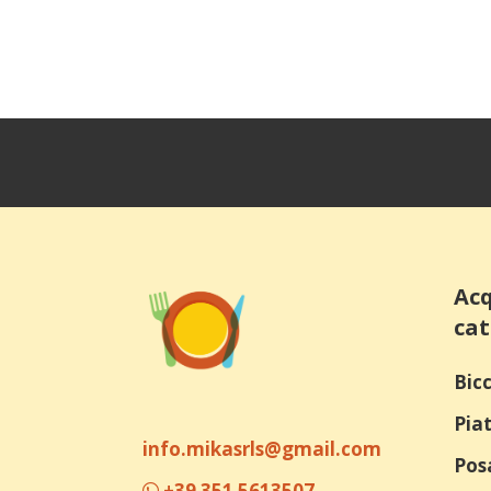
Acq
cat
Bicc
Piat
info.mikasrls@gmail.com
Pos
+39 351 5613507