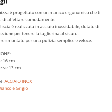
gli
apizza è progettato con un manico ergonomico che ti
e di affettare comodamente.
iscia è realizzata in acciaio inossidabile, dotato di
ezione per tenere la taglierina al sicuro.
re smontato per una pulizia semplice e veloce.
IONE:
a: 16 cm
zza: 13 cm
le:
ACCIAIO INOX
ianco e Grigio