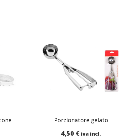
icone
Porzionatore gelato
4,50
€
.
iva incl.