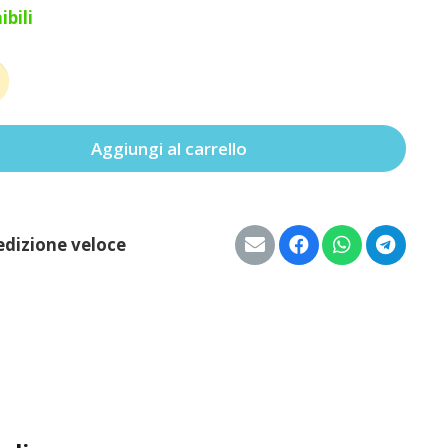
ibili
zza
à
Aggiungi al carrello
edizione veloce