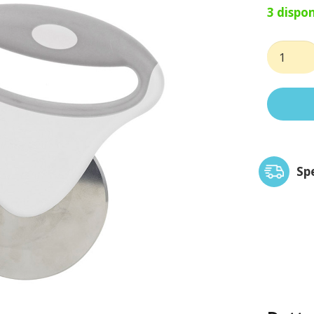
3 dispon
Tagliapi
quantit
Sp