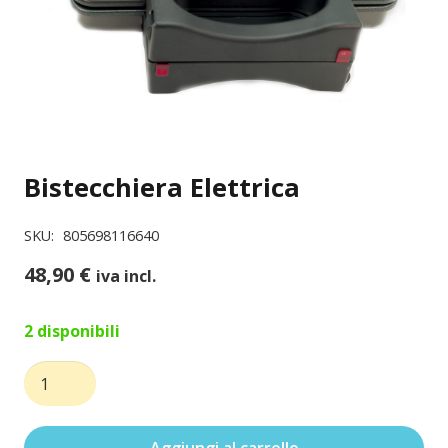
Bistecchiera Elettrica
SKU:
805698116640
48,90
€
iva incl.
2 disponibili
Bistecchiera
Elettrica
quantità
Aggiungi al carrello