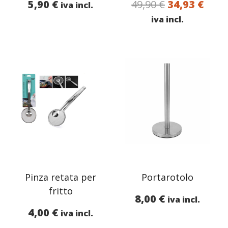
Il
Il
5,90
€
49,90
€
34,93
€
iva incl.
prezzo
prez
iva incl.
originale
attu
era:
è:
49,90 €.
34,93
Pinza retata per
Portarotolo
fritto
8,00
€
iva incl.
4,00
€
iva incl.