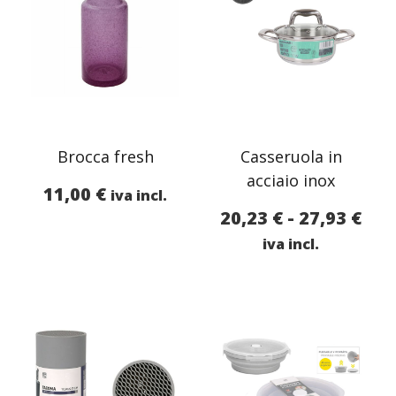
Brocca fresh
Casseruola in
acciaio inox
11,00
€
iva incl.
Fas
20,23
€
-
27,93
€
di
iva incl.
pre
da
20,
a
27,