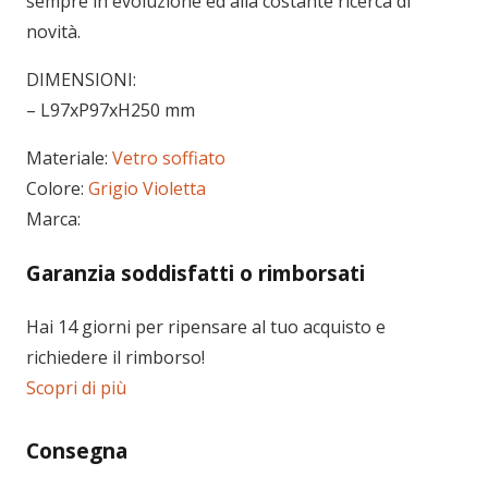
sempre in evoluzione ed alla costante ricerca di
novità.
DIMENSIONI:
– L97xP97xH250 mm
Materiale:
Vetro soffiato
Colore:
Grigio
Violetta
Marca:
Garanzia soddisfatti o rimborsati
Hai 14 giorni per ripensare al tuo acquisto e
richiedere il rimborso!
Scopri di più
Consegna