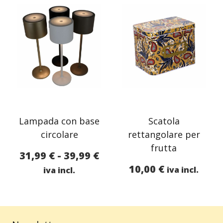
Lampada con base
Scatola
circolare
rettangolare per
frutta
Fascia
31,99
€
-
39,99
€
di
10,00
€
iva incl.
iva incl.
prezzo:
da
31,99 €