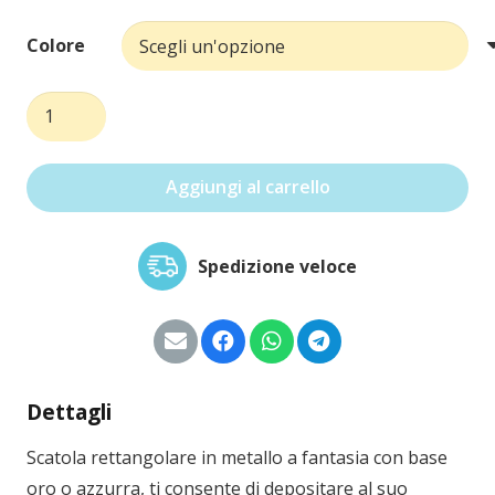
Colore
Scatola
rettangolare
per
Aggiungi al carrello
frutta
quantità
Spedizione veloce
Dettagli
Scatola rettangolare in metallo a fantasia con base
oro o azzurra, ti consente di depositare al suo