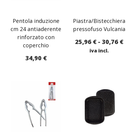
Pentola induzione
Piastra/Bistecchiera
cm 24 antiaderente
pressofuso Vulcania
rinforzato con
Fas
25,96
€
-
30,76
€
coperchio
di
iva incl.
34,90
€
pre
da
25,
a
30,