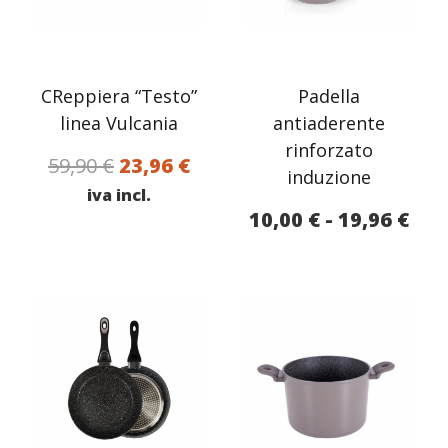
CReppiera “Testo”
Padella
linea Vulcania
antiaderente
rinforzato
Il
Il
59,90
€
23,96
€
induzione
prezzo
prezzo
iva incl.
Fas
10,00
€
-
19,96
€
originale
attuale
di
era:
è:
pre
59,90 €.
23,96 €.
da
10,
a
19,