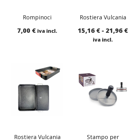
Rompinoci
Rostiera Vulcania
Fas
7,00
€
15,16
€
-
21,96
€
iva incl.
di
iva incl.
pre
da
15,
a
21,
Rostiera Vulcania
Stampo per