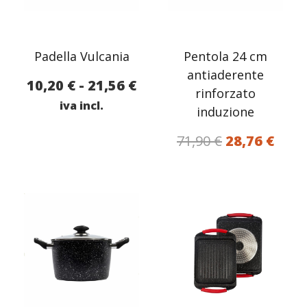
Padella Vulcania
Pentola 24 cm
antiaderente
Fascia
10,20
€
-
21,56
€
rinforzato
di
iva incl.
induzione
prezzo:
Il
Il
71,90
€
28,76
€
da
prezzo
prez
10,20 €
originale
attu
a
era:
è:
21,56 €
71,90 €.
28,76