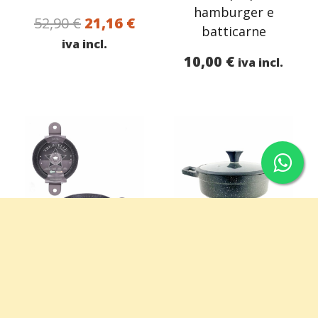
hamburger e
Il
Il
52,90
€
21,16
€
batticarne
prezzo
prezzo
iva incl.
10,00
€
originale
attuale
iva incl.
era:
è:
52,90 €.
21,16 €.
Tegame
Tegame
antiaderente
pressofuso con