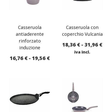
Casseruola
Casseruola con
antiaderente
coperchio Vulcania
rinforzato
Fas
18,36
€
-
31,96
€
induzione
di
iva incl.
Fascia
16,76
€
-
19,56
€
pre
di
da
prezzo:
18,
da
a
16,76 €
31,
a
19,56 €