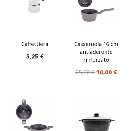
Caffettiera
Casseruola 16 cm
antiaderente
5,25
€
rinforzato
Il
Il
25,00
€
10,00
€
prezzo
prez
originale
attu
era:
è:
25,00 €.
10,00