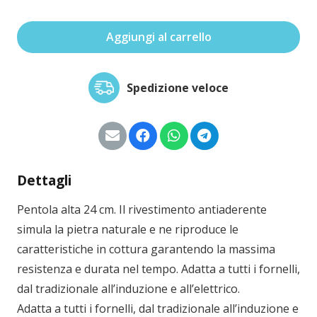
Aggiungi al carrello
Pentola
induzione
cm
Spedizione veloce
24
antiaderente
rinforzato
con
coperchio
Dettagli
quantità
Pentola alta 24 cm. Il rivestimento antiaderente
simula la pietra naturale e ne riproduce le
caratteristiche in cottura garantendo la massima
resistenza e durata nel tempo. Adatta a tutti i fornelli,
dal tradizionale all’induzione e all’elettrico.
Adatta a tutti i fornelli, dal tradizionale all’induzione e