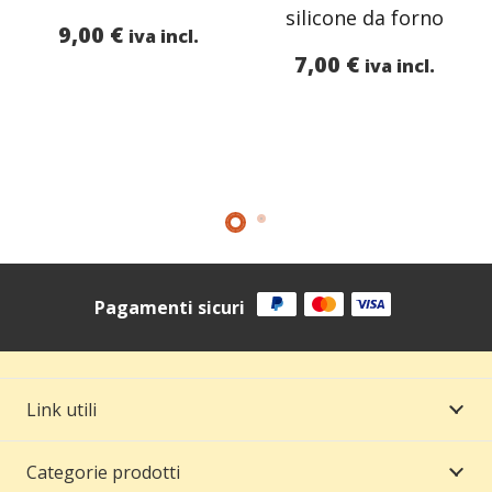
silicone da forno
9,00
€
iva incl.
7,00
€
iva incl.
ezzo
tuale
,93 €.
Pagamenti sicuri
Link utili
Categorie prodotti