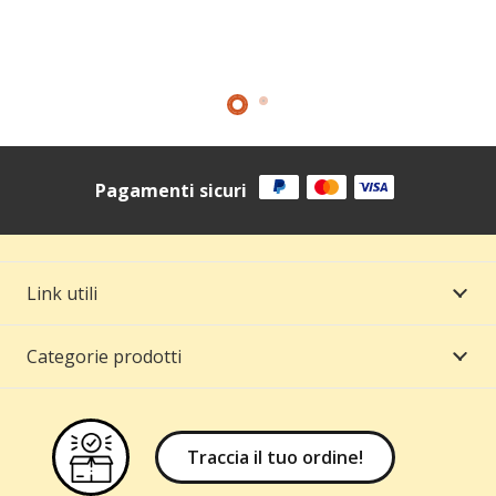
zo
le
€.
Pagamenti sicuri
Link utili
Categorie prodotti
Traccia il tuo ordine!