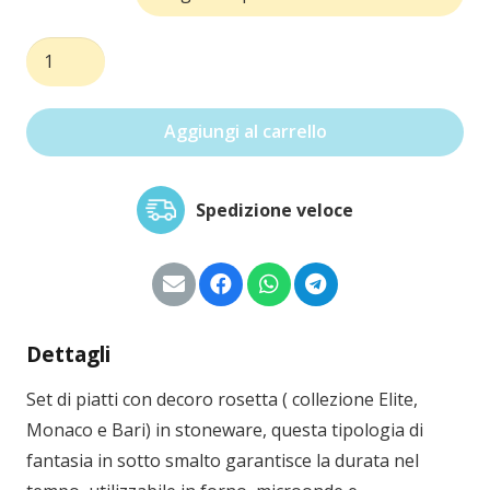
da
4,00 €
Set
a
piatti
12,32 €
quantità
Aggiungi al carrello
Spedizione veloce
Dettagli
Set di piatti con decoro rosetta ( collezione Elite,
Monaco e Bari) in stoneware, questa tipologia di
fantasia in sotto smalto garantisce la durata nel