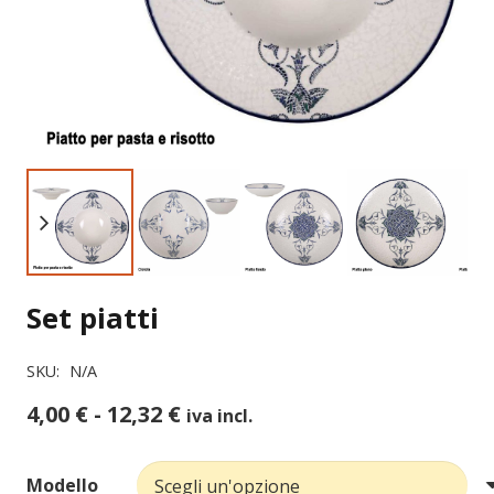
Set piatti
SKU:
N/A
Fascia
4,00
€
-
12,32
€
iva incl.
di
prezzo:
Modello