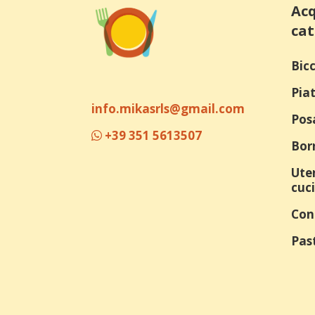
Acq
cat
Bicc
Piat
info.mikasrls@gmail.com
Pos
+39 351 5613507
Bor
Uten
cuc
Con
Past