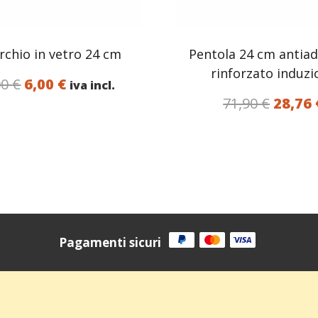
chio in vetro 24 cm
Pentola 24 cm antia
rinforzato induzi
Il
Il
00
€
6,00
€
iva incl.
Il
prezzo
prezzo
71,90
€
28,76
prezz
originale
attuale
origin
era:
è:
era:
12,00 €.
6,00 €.
71,90 
Pagamenti sicuri