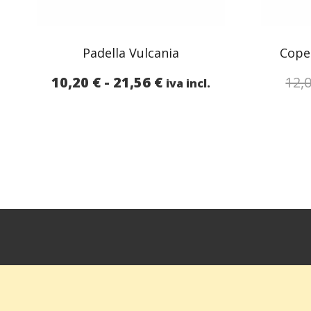
Padella Vulcania
Coper
Fascia
10,20
€
-
21,56
€
12,
iva incl.
di
prezzo:
da
10,20 €
a
21,56 €