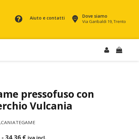
Dove siamo
Aiuto e contatti
Via Garibaldi 19, Trento
ame pressofuso con
rchio Vulcania
LCANIATEGAME
Fascia
-
34,36
€
iva incl.