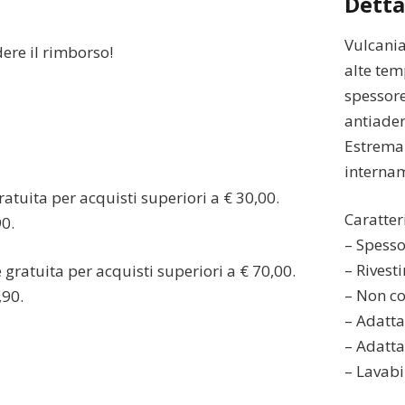
Detta
Vulcania
dere il rimborso!
alte tem
spessore
antiader
Estremam
internam
atuita per acquisti superiori a € 30,00.
Caratter
90.
– Spess
– Rivest
gratuita per acquisti superiori a € 70,00.
– Non c
,90.
– Adatta 
– Adatta
– Lavabil