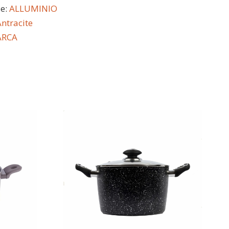
le:
ALLUMINIO
ntracite
ARCA