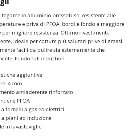
gli
 tegame in alluminio pressofuso, resistente alle
perature e priva di PFOA, bordi e fondo a maggiore
 per migliore resistenza. Ottimo rivestimento
ente, ideale per cotture più salutari prive di grassi.
ente facili da pulire sia esternamente che
ente. Fondo full induction.
istiche aggiuntive:
ore: 4 mm
imento antiaderente rinforzato
ontiene PFOA
a fornelli a gas ed elettrici
 a piani ad induzione
e in lavastoviglie