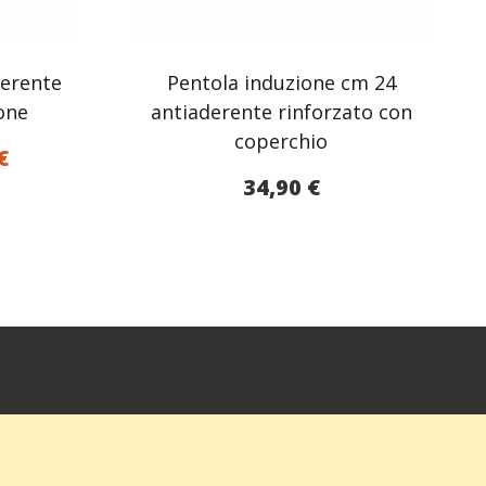
derente
Pentola induzione cm 24
one
antiaderente rinforzato con
coperchio
Il
€
o
prezzo
34,90
€
ale
attuale
è:
€.
28,76 €.