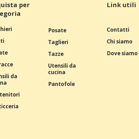
uista per
Link utili
egoria
hieri
Contatti
Posate
ti
Chi siamo
Taglieri
ate
Dove siamo
Tazze
racce
Utensili da
cucina
sili da
ina
Pantofole
tenitori
icceria