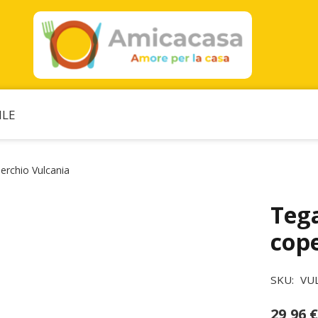
ILE
rchio Vulcania
Teg
cope
SKU:
VU
29,96
€