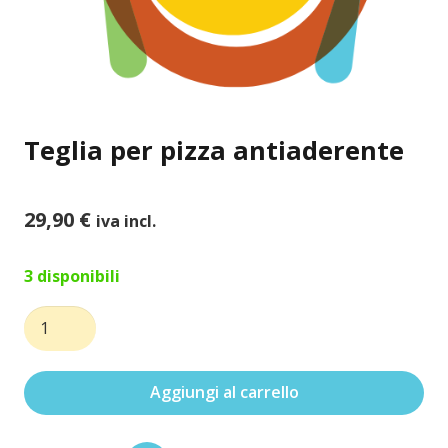
Teglia per pizza antiaderente
29,90
€
iva incl.
3 disponibili
Teglia
per
pizza
Aggiungi al carrello
antiaderente
quantità