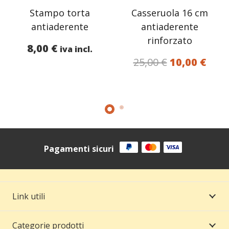
Stampo torta
Casseruola 16 cm
antiaderente
antiaderente
rinforzato
ascia
8,00
€
iva incl.
Il
Il
25,00
€
10,00
€
prezzo
prez
rezzo:
originale
attu
a
era:
è:
8,36 €
25,00 €.
10,0
1,96 €
Pagamenti sicuri
Link utili
Categorie prodotti