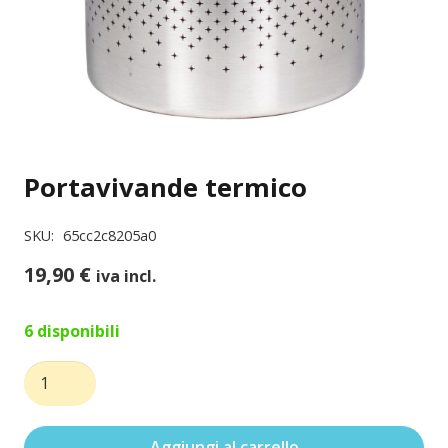
Portavivande termico
SKU:
65cc2c8205a0
19,90
€
iva incl.
6 disponibili
Portavivande
termico
quantità
Aggiungi al carrello