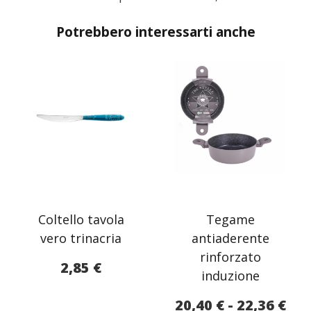
Potrebbero interessarti anche
Coltello tavola
Tegame
vero trinacria
antiaderente
rinforzato
2,85
€
induzione
Fas
20,40
€
-
22,36
€