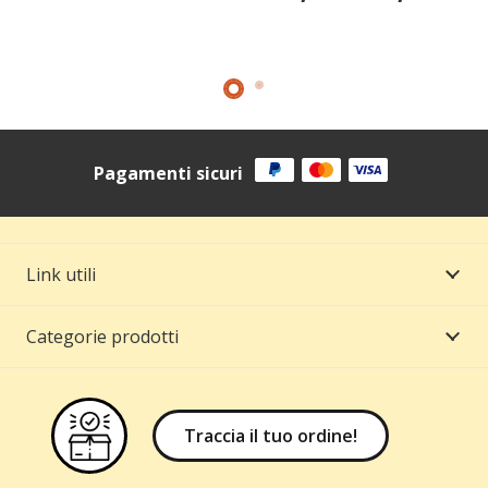
di
pre
da
20,
a
22,
Pagamenti sicuri
Link utili
Categorie prodotti
Traccia il tuo ordine!