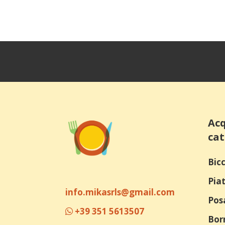
Acq
cat
Bicc
Piat
info.mikasrls@gmail.com
Pos
+39 351 5613507
Bor