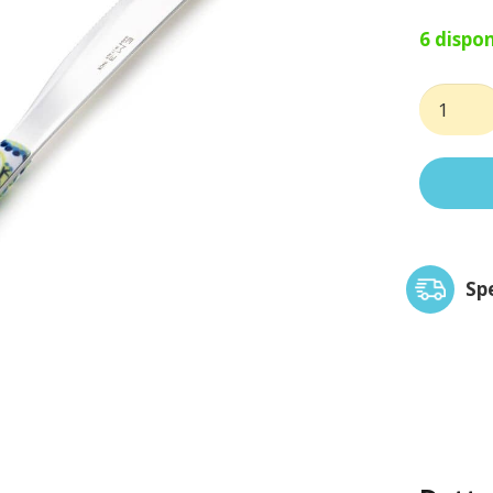
6 dispon
Coltello
tavola
vero
tropical
quantit
Sp