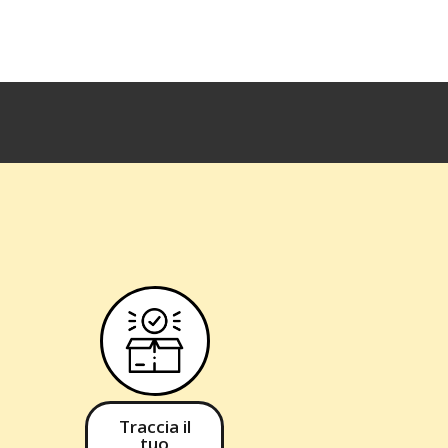
Traccia il
tuo