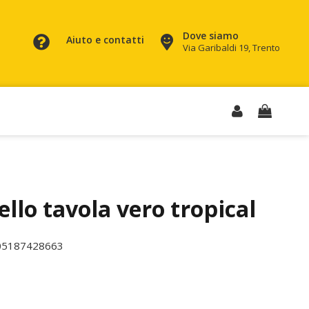
Dove siamo
Aiuto e contatti
Via Garibaldi 19, Trento
ello tavola vero tropical
05187428663