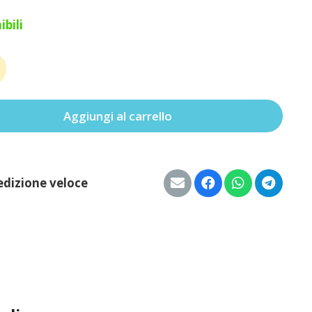
ibili
Aggiungi al carrello
à
edizione veloce