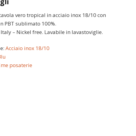
gli
 tavola vero tropical in acciaio inox 18/10 con
in PBT sublimato 100%.
taly – Nickel free. Lavabile in lavastoviglie.
le:
Acciaio inox 18/10
Blu
Eme posaterie