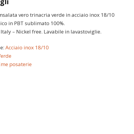
gli
nsalata vero trinacria verde in acciaio inox 18/10
ico in PBT sublimato 100%.
taly – Nickel free. Lavabile in lavastoviglie.
le:
Acciaio inox 18/10
Verde
Eme posaterie