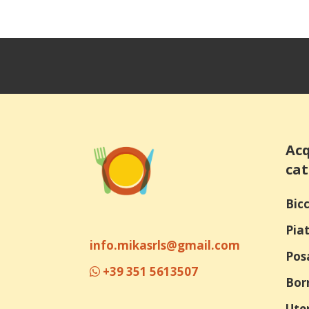
Acq
cat
Bicc
Piat
info.mikasrls@gmail.com
Pos
+39 351 5613507
Bor
Uten