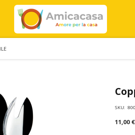
ILE
Copp
SKU:
80
11,00
€