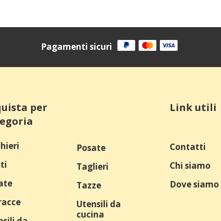
Pagamenti sicuri
uista per
Link utili
egoria
hieri
Contatti
Posate
ti
Chi siamo
Taglieri
ate
Dove siamo
Tazze
racce
Utensili da
cucina
sili da