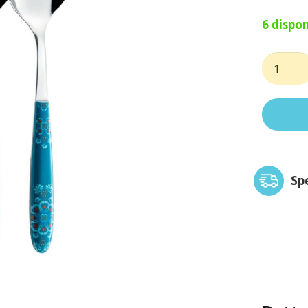
6 dispon
Coppia
insalata
vero
trinacria
quantit
Sp