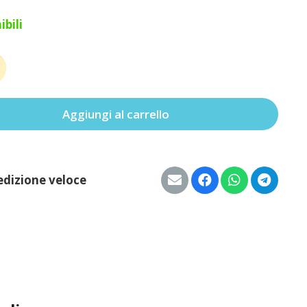
ibili
Aggiungi al carrello
à
edizione veloce