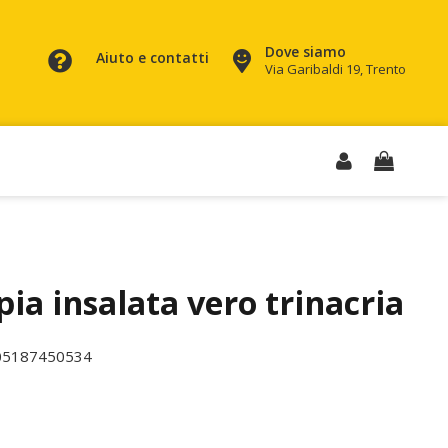
Dove siamo
Aiuto e contatti
Via Garibaldi 19, Trento
ia insalata vero trinacria
05187450534