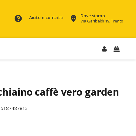
Dove siamo
Aiuto e contatti
Via Garibaldi 19, Trento
hiaino caffè vero garden
05187487813