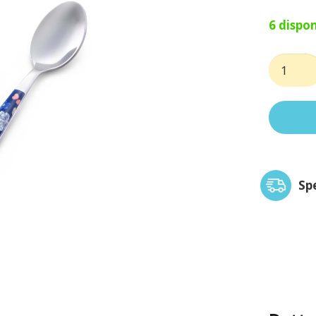
6 dispon
Cucchia
caffè
vero
garden
quantit
Sp