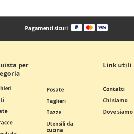
Pagamenti sicuri
uista per
Link utili
egoria
hieri
Contatti
Posate
ti
Chi siamo
Taglieri
ate
Dove siamo
Tazze
racce
Utensili da
cucina
sili da