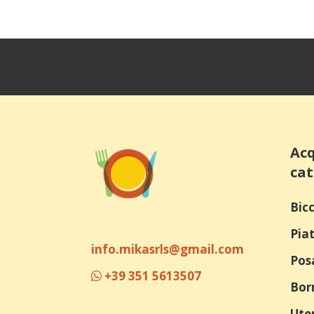
Acq
cat
Bicc
Piat
info.mikasrls@gmail.com
Pos
+39 351 5613507
Bor
Uten