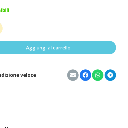
ibili
ino
Aggiungi al carrello
à
edizione veloce