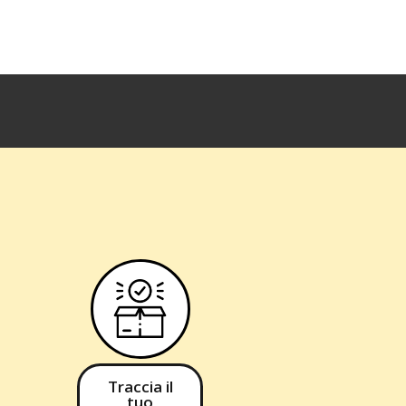
Traccia il
tuo