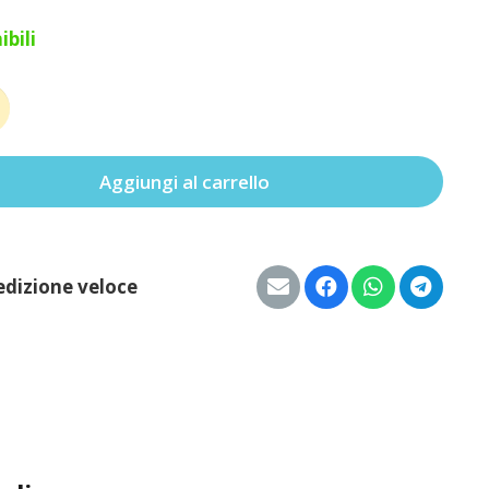
ibili
à
Aggiungi al carrello
edizione veloce