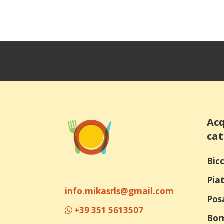
Acq
cat
Bicc
Piat
info.mikasrls@gmail.com
Pos
+39 351 5613507
Bor