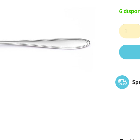
6 dispon
Mestolo
kappa
quantit
Sp