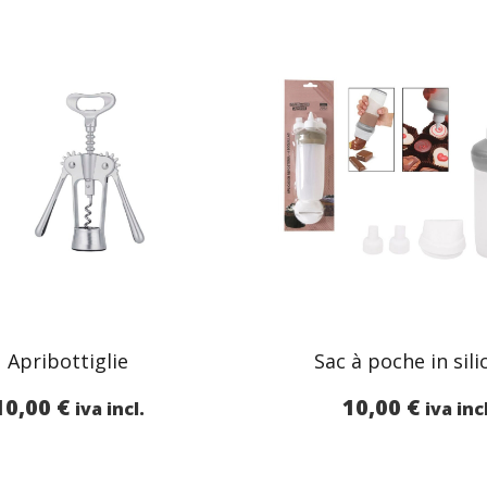
Apribottiglie
Sac à poche in sil
10,00
€
10,00
€
iva incl.
iva inc