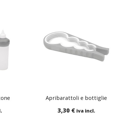
icone
Apribarattoli e bottiglie
3,30
€
l.
iva incl.