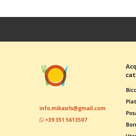
Acq
cat
Bicc
Piat
info.mikasrls@gmail.com
Pos
+39 351 5613507
Bor