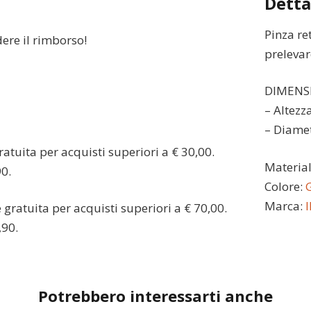
Detta
Pinza ret
dere il rimborso!
prelevare
DIMENS
– Altezz
– Diame
atuita per acquisti superiori a € 30,00.
Materia
90.
Colore:
G
Marca:
gratuita per acquisti superiori a € 70,00.
,90.
Potrebbero interessarti anche