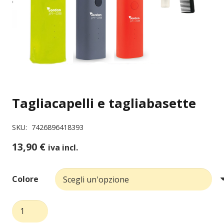
Tagliacapelli e tagliabasette
SKU:
7426896418393
13,90
€
iva incl.
Colore
Tagliacapelli
e