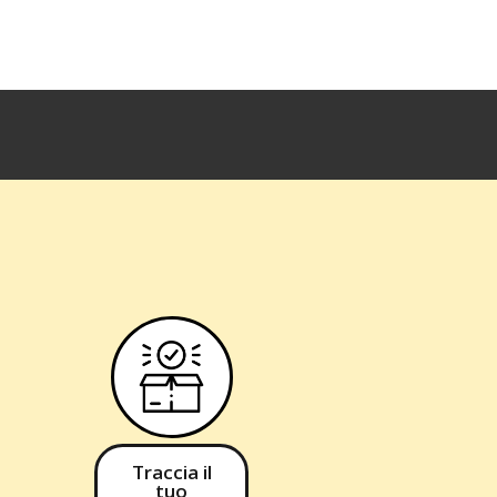
ale
attuale
è:
€.
28,76 €.
Traccia il
tuo