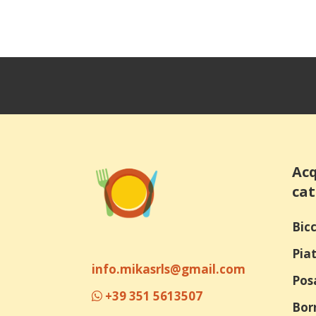
Acq
cat
Bicc
Piat
info.mikasrls@gmail.com
Pos
+39 351 5613507
Bor