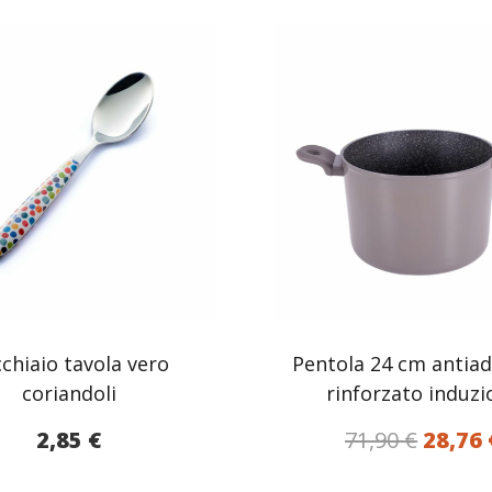
chiaio tavola vero
Pentola 24 cm antia
coriandoli
rinforzato induzi
Il
2,85
€
71,90
€
28,76
prezz