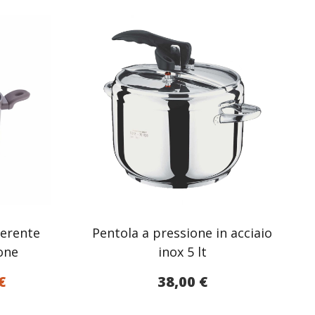
derente
Pentola a pressione in acciaio
one
inox 5 lt
Il
€
38,00
€
o
prezzo