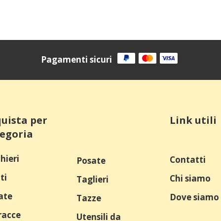
origin
era:
71,90 
Pagamenti sicuri
uista per
Link utili
egoria
hieri
Contatti
Posate
ti
Chi siamo
Taglieri
ate
Dove siamo
Tazze
racce
Utensili da