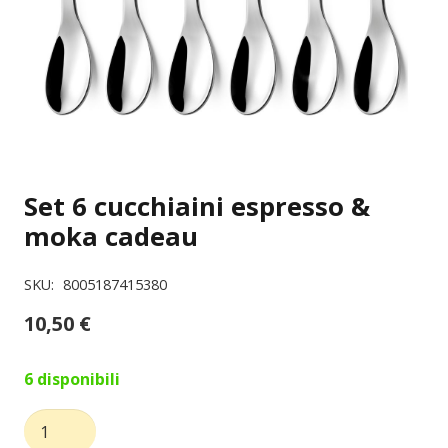
Set 6 cucchiaini espresso &
moka cadeau
SKU:
8005187415380
10,50
€
6 disponibili
Set