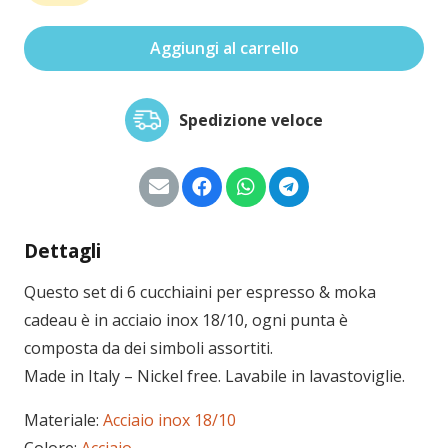
6
cucchiaini
Aggiungi al carrello
espresso
&
moka
Spedizione veloce
cadeau
quantità
Dettagli
Questo set di 6 cucchiaini per espresso & moka
cadeau è in acciaio inox 18/10, ogni punta è
composta da dei simboli assortiti.
Made in Italy – Nickel free. Lavabile in lavastoviglie.
Materiale:
Acciaio inox 18/10
Colore:
Acciaio